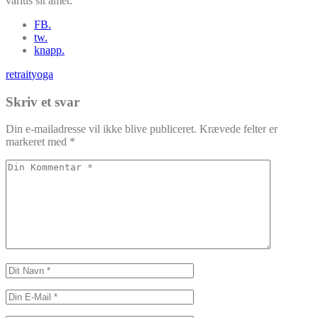
varius sit amet.
FB.
tw.
knapp.
retrait
yoga
Skriv et svar
Din e-mailadresse vil ikke blive publiceret.
Krævede felter er
markeret med
*