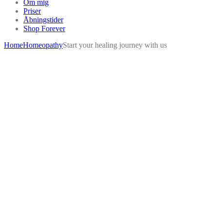
Om mig
Priser
Åbningstider
Shop Forever
Home
Homeopathy
Start your healing journey with us