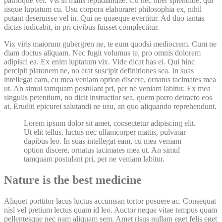
patrioque vel. Vis in malis repudiandae. Cu nec liber splendide, qui
iisque luptatum cu. Usu corpora elaboraret philosophia ex, nihil
putant deseruisse vel in. Qui ne quaeque evertitur. Ad duo tantas
dictas iudicabit, in pri civibus fuisset complectitur.
Vix viris maiorum gubergren ne, te eum quodsi mediocrem. Cum ne
diam doctus aliquam. Nec fugit volumus te, pro omnis dolorem
adipisci ea. Ex enim luptatum vix. Vide dicat has ei. Qui hinc
percipit platonem ne, no erat suscipit definitiones sea. In suas
intellegat eam, cu mea veniam option discere, ornatus tacimates mea
ut. An simul tamquam postulant pri, per ne veniam labitur. Ex mea
singulis petentium, no dicit instructior sea, quem porro detracto eos
at. Eruditi epicurei salutandi ne usu, an quo aliquando reprehendunt.
Lorem ipsum dolor sit amet, consectetur adipiscing elit.
Ut elit tellus, luctus nec ullamcorper mattis, pulvinar
dapibus leo. In suas intellegat eam, cu mea veniam
option discere, ornatus tacimates mea ut. An simul
tamquam postulant pri, per ne veniam labitur.
Nature is the best medicine
Aliquet porttitor lacus luctus accumsan tortor posuere ac. Consequat
nisl vel pretium lectus quam id leo. Auctor neque vitae tempus quam
pellentesque nec nam aliquam sem. Amet risus nullam eget felis eget