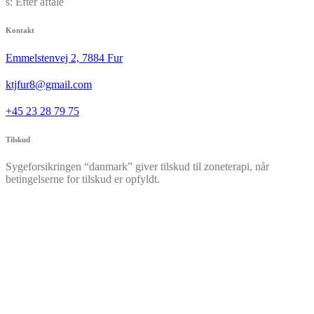
s:
Efter aftale
Kontakt
Emmelstenvej 2, 7884 Fur
ktjfur8@gmail.com
+45 23 28 79 75
Tilskud
Sygeforsikringen “danmark” giver tilskud til zoneterapi, når
betingelserne for tilskud er opfyldt.