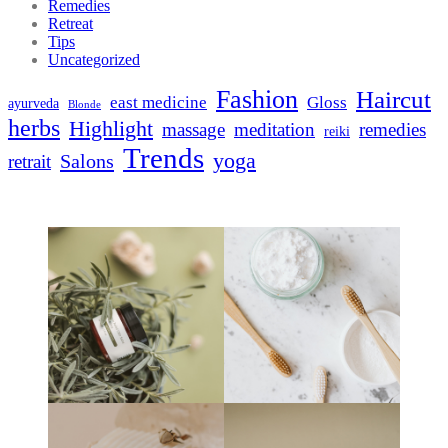
Remedies
Retreat
Tips
Uncategorized
Fashion
Haircut
east medicine
Gloss
ayurveda
Blonde
herbs
Highlight
massage
meditation
remedies
reiki
Trends
yoga
Salons
retrait