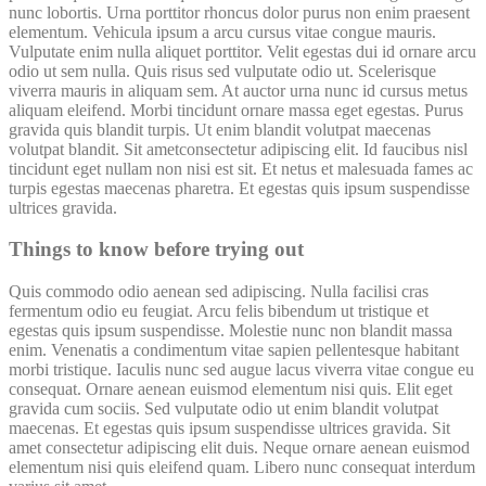
nunc lobortis. Urna porttitor rhoncus dolor purus non enim praesent
elementum. Vehicula ipsum a arcu cursus vitae congue mauris.
Vulputate enim nulla aliquet porttitor. Velit egestas dui id ornare arcu
odio ut sem nulla. Quis risus sed vulputate odio ut. Scelerisque
viverra mauris in aliquam sem. At auctor urna nunc id cursus metus
aliquam eleifend. Morbi tincidunt ornare massa eget egestas. Purus
gravida quis blandit turpis. Ut enim blandit volutpat maecenas
volutpat blandit. Sit ametconsectetur adipiscing elit. Id faucibus nisl
tincidunt eget nullam non nisi est sit. Et netus et malesuada fames ac
turpis egestas maecenas pharetra. Et egestas quis ipsum suspendisse
ultrices gravida.
Things to know before trying out
Quis commodo odio aenean sed adipiscing. Nulla facilisi cras
fermentum odio eu feugiat. Arcu felis bibendum ut tristique et
egestas quis ipsum suspendisse. Molestie nunc non blandit massa
enim. Venenatis a condimentum vitae sapien pellentesque habitant
morbi tristique. Iaculis nunc sed augue lacus viverra vitae congue eu
consequat. Ornare aenean euismod elementum nisi quis. Elit eget
gravida cum sociis. Sed vulputate odio ut enim blandit volutpat
maecenas. Et egestas quis ipsum suspendisse ultrices gravida. Sit
amet consectetur adipiscing elit duis. Neque ornare aenean euismod
elementum nisi quis eleifend quam. Libero nunc consequat interdum