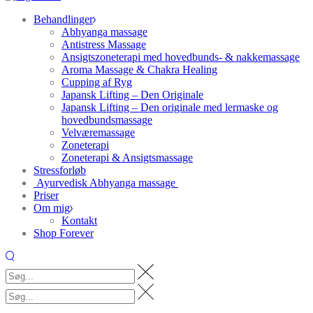
Behandlinger
Abhyanga massage
Antistress Massage
Ansigtszoneterapi med hovedbunds- & nakkemassage
Aroma Massage & Chakra Healing
Cupping af Ryg
Japansk Lifting – Den Originale
Japansk Lifting – Den originale med lermaske og
hovedbundsmassage
Velværemassage
Zoneterapi
Zoneterapi & Ansigtsmassage
Stressforløb
Ayurvedisk Abhyanga massage
Priser
Om mig
Kontakt
Shop Forever