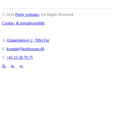
© 2024
Pretty websites
,
All Rights Reserved
Cookie- & privatlivspolitik
A:
Emmelstenvej 2, 7884 Fur
E:
kontakt@karinszone.dk
T:
+45 23 28 79 75
fb.
ig.
yt.