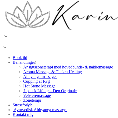
Book tid
Behandlinger
Ansigtszoneterapi med hovedbunds- & nakkemassage
Aroma Massage & Chakra Healing
Abhyanga massage
Cupping af Ryg
Hot Stone Massage
Japansk Lifting – Den Originale
Velværemassage
Zoneterapi
Stressforløb
Ayurvedisk Abhyanga massage
Kontakt mig