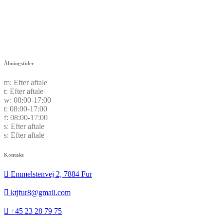
Åbningstider
m:
Efter aftale
t:
Efter aftale
w:
08:00-17:00
t:
08:00-17:00
f:
08:00-17:00
s:
Efter aftale
s:
Efter aftale
Kontakt
Emmelstenvej 2, 7884 Fur
ktjfur8@gmail.com
+45 23 28 79 75