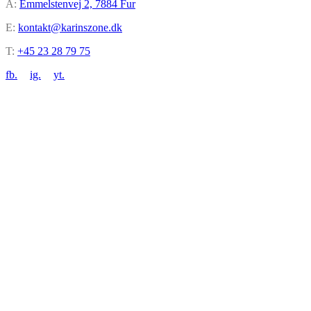
A:
Emmelstenvej 2, 7884 Fur
E:
kontakt@karinszone.dk
T:
+45 23 28 79 75
fb.
ig.
yt.