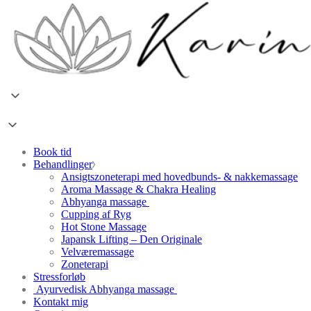
Book tid
Behandlinger
Ansigtszoneterapi med hovedbunds- & nakkemassage
Aroma Massage & Chakra Healing
Abhyanga massage
Cupping af Ryg
Hot Stone Massage
Japansk Lifting – Den Originale
Velværemassage
Zoneterapi
Stressforløb
Ayurvedisk Abhyanga massage
Kontakt mig