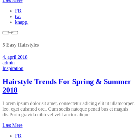
Læs Mere
FB.
tw.
knapp.
5 Easy Hairstyles
4. april 2018
admin
Inspiration
Hairstyle Trends For Spring & Summer
2018
Lorem ipsum dolor sit amet, consectetur adicing elit ut ullamcorper.
leo, eget euismod orci. Cum sociis natoque penati bus et magnis
dis.Proin gravida nibh vel velit auctor aliquet
Læs Mere
FB.