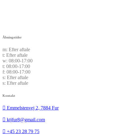
Åbningstider
m:
Efter aftale
t:
Efter aftale
w:
08:00-17:00
t:
08:00-17:00
f:
08:00-17:00
s:
Efter aftale
s:
Efter aftale
Kontakt
Emmelstenvej 2, 7884 Fur
ktjfur8@gmail.com
+45 23 28 79 75