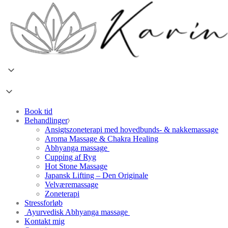
Book tid
Behandlinger
Ansigtszoneterapi med hovedbunds- & nakkemassage
Aroma Massage & Chakra Healing
Abhyanga massage
Cupping af Ryg
Hot Stone Massage
Japansk Lifting – Den Originale
Velværemassage
Zoneterapi
Stressforløb
Ayurvedisk Abhyanga massage
Kontakt mig